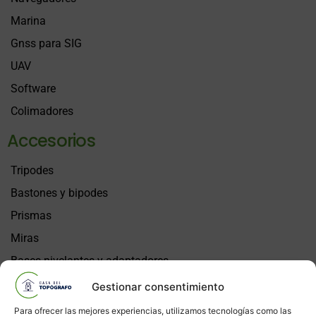
Marina
Gnss para SIG
UAV
Software
Colimadores
Accesorios
Tripodes
Bastones y bipodes
Prismas
Miras
Bases nivelantes y adaptadores
Libretas
Gestionar consentimiento
Plomadas
Para ofrecer las mejores experiencias, utilizamos tecnologías como las