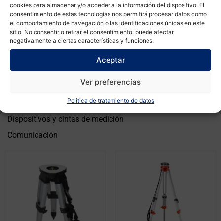
cookies para almacenar y/o acceder a la información del dispositivo. El
Accesorios para Recon
consentimiento de estas tecnologías nos permitirá procesar datos como
el comportamiento de navegación o las identificaciones únicas en este
Brújulas
sitio. No consentir o retirar el consentimiento, puede afectar
Marcación
negativamente a ciertas características y funciones.
Niveles de mano
Aceptar
Lupas y escalas
Ver preferencias
Varios
Politica de tratamiento de datos
Cables y baterías
Dispositivos y cintas de medición
Comunicación