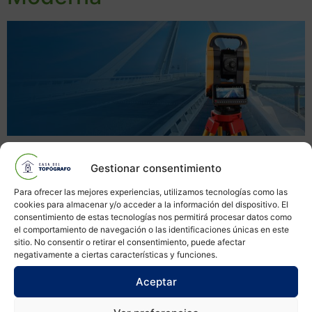
Descubre cómo la Estación Total HTS-720A
Revoluciona la Topografía Moderna Introducción:
Gestionar consentimiento
Bienvenidos a nuestro blog en Casa Del Topógrafo,
Para ofrecer las mejores experiencias, utilizamos tecnologías como las
donde nos comprometemos a proporcionar información
cookies para almacenar y/o acceder a la información del dispositivo. El
útil y actualizada sobre equipos y técnicas de
consentimiento de estas tecnologías nos permitirá procesar datos como
el comportamiento de navegación o las identificaciones únicas en este
topografía. En esta primera entrada, exploraremos las
sitio. No consentir o retirar el consentimiento, puede afectar
características y beneficios de la Estación Total HTS-
negativamente a ciertas características y funciones.
720A, una herramienta revolucionaria que está
Aceptar
cambiando la […]