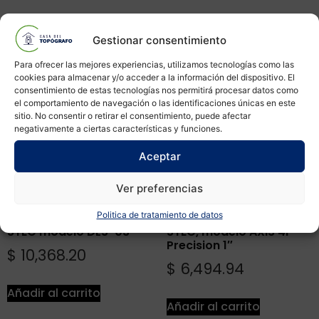
Productos relacionados
Gestionar consentimiento
Para ofrecer las mejores experiencias, utilizamos tecnologías como las
cookies para almacenar y/o acceder a la información del dispositivo. El
consentimiento de estas tecnologías nos permitirá procesar datos como
el comportamiento de navegación o las identificaciones únicas en este
sitio. No consentir o retirar el consentimiento, puede afectar
negativamente a ciertas características y funciones.
Aceptar
Ver preferencias
Politica de tratamiento de datos
Nivel Geodesico digital
Estación total marca
STEC modelo DLS-03
STEC, modelo AXIS 4P
Precision 1″
$
10,368.20
$
6,494.94
Añadir al carrito
Añadir al carrito