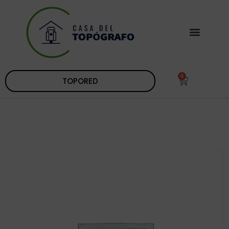
0
TOPORED