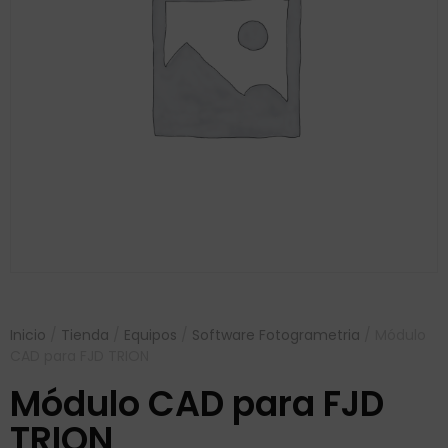
Inicio
/
Tienda
/
Equipos
/
Software Fotogrametria
/ Módulo
CAD para FJD TRION
Módulo CAD para FJD
TRION