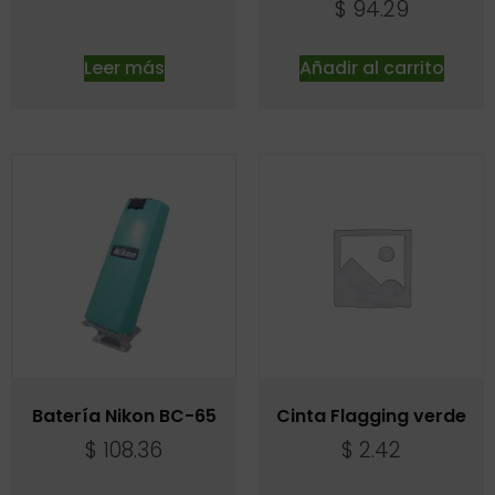
$
94.29
Leer más
Añadir al carrito
Batería Nikon BC-65
Cinta Flagging verde
$
108.36
$
2.42