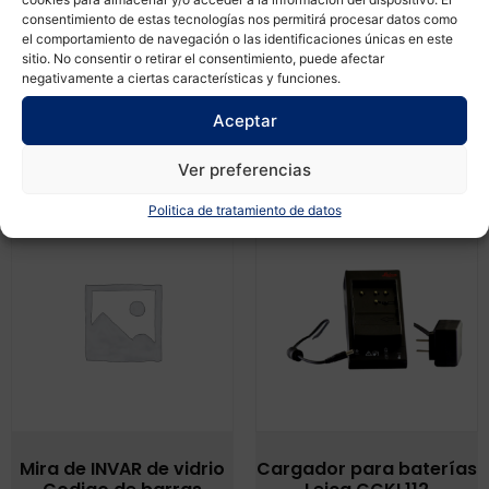
versión PRO con
consentimiento de estas tecnologías nos permitirá procesar datos como
$
1,926.00
módulos avanzados
el comportamiento de navegación o las identificaciones únicas en este
sitio. No consentir o retirar el consentimiento, puede afectar
$
6,334.40
negativamente a ciertas características y funciones.
Aceptar
Leer más
Leer más
Ver preferencias
Politica de tratamiento de datos
Mira de INVAR de vidrio
Cargador para baterías