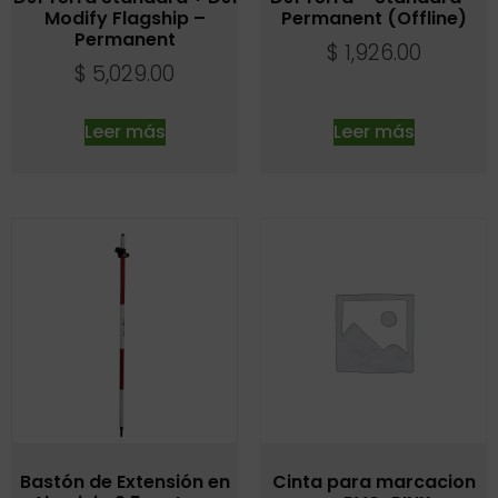
Modify Flagship –
Permanent (Offline)
Permanent
$
1,926.00
$
5,029.00
Leer más
Leer más
Bastón de Extensión en
Cinta para marcacion