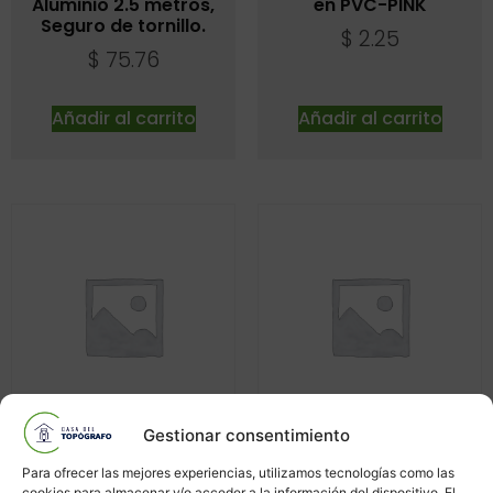
Aluminio 2.5 metros,
en PVC-PINK
Seguro de tornillo.
$
2.25
$
75.76
Añadir al carrito
Añadir al carrito
Gestionar consentimiento
Licencia permanente de
Controlador de vuelo,
Para ofrecer las mejores experiencias, utilizamos tecnologías como las
software TRION MODEL
marca DJI, RC Pro
cookies para almacenar y/o acceder a la información del dispositivo. El